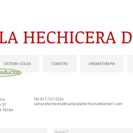
LA HECHICERA 
SISTEMA SOLAR
COMETAS
AROMATERAPIA
roductos
ico
Tel: 817-727-5324
samarahechicera@samaralahechiceradelamor1.com
h ST
x 76164